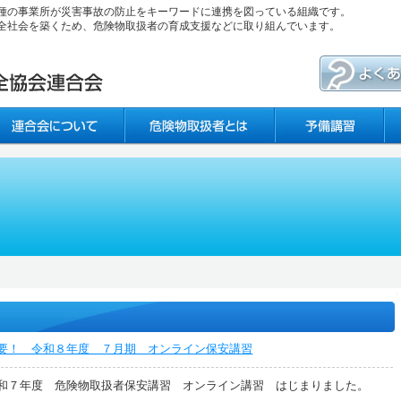
種の事業所が災害事故の防止をキーワードに連携を図っている組織です。
全社会を築くため、危険物取扱者の育成支援などに取り組んでいます。
要！ 令和８年度 ７月期 オンライン保安講習
和７年度 危険物取扱者保安講習 オンライン講習 はじまりました。