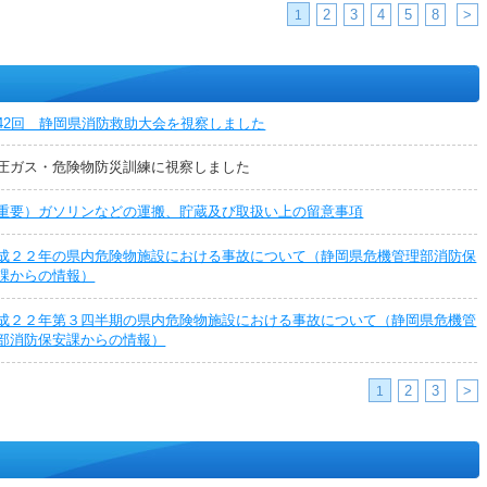
2
3
4
5
8
>
1
42回 静岡県消防救助大会を視察しました
圧ガス・危険物防災訓練に視察しました
重要）ガソリンなどの運搬、貯蔵及び取扱い上の留意事項
成２２年の県内危険物施設における事故について（静岡県危機管理部消防保
課からの情報）
成２２年第３四半期の県内危険物施設における事故について（静岡県危機管
部消防保安課からの情報）
2
3
>
1