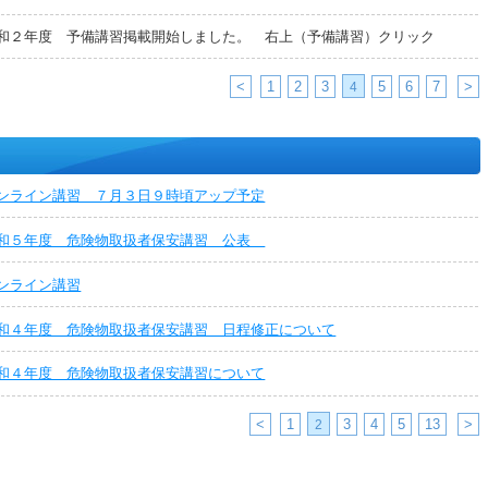
和２年度 予備講習掲載開始しました。 右上（予備講習）クリック
<
1
2
3
5
6
7
>
4
ンライン講習 ７月３日９時頃アップ予定
和５年度 危険物取扱者保安講習 公表
ンライン講習
和４年度 危険物取扱者保安講習 日程修正について
和４年度 危険物取扱者保安講習について
<
1
3
4
5
13
>
2