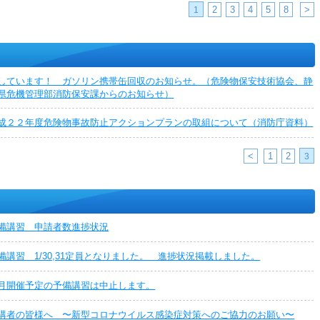
2
3
4
5
8
>
1
しています！ ガソリン携帯缶回収のお知らせ。（危険物保安技術協会、静
県危機管理部消防保安課からのお知らせ）
成２２年度危険物事故防止アクションプランの取組について（消防庁資料）
<
1
2
3
備講習 申請者数進捗状況
備講習 1/30,31定員となりました。 進捗状況掲載しました。
月開催予定の予備講習は中止します。
講者の皆様へ 〜新型コロナウイルス感染症対策へのご協力のお願い〜