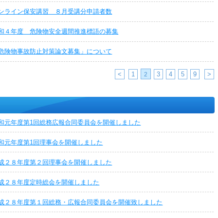
ンライン保安講習 ８月受講分申請者数
和４年度 危険物安全週間推進標語の募集
危険物事故防止対策論文募集」について
<
1
3
4
5
9
>
2
和元年度第1回総務広報合同委員会を開催しました
和元年度第1回理事会を開催しました
成２８年度第２回理事会を開催しました
成２８年度定時総会を開催しました
成２８年度第１回総務・広報合同委員会を開催致しました