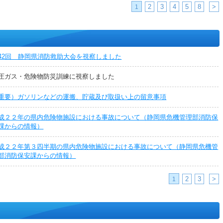
2
3
4
5
8
>
1
42回 静岡県消防救助大会を視察しました
圧ガス・危険物防災訓練に視察しました
重要）ガソリンなどの運搬、貯蔵及び取扱い上の留意事項
成２２年の県内危険物施設における事故について（静岡県危機管理部消防保
課からの情報）
成２２年第３四半期の県内危険物施設における事故について（静岡県危機管
部消防保安課からの情報）
2
3
>
1