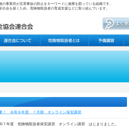
種の事業所が災害事故の防止をキーワードに連携を図っている組織です。
全社会を築くため、危険物取扱者の育成支援などに取り組んでいます。
要！ 令和８年度 ７月期 オンライン保安講習
和７年度 危険物取扱者保安講習 オンライン講習 はじまりました。