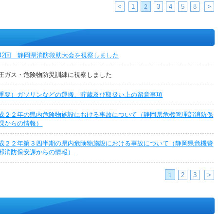
<
1
3
4
5
8
>
2
42回 静岡県消防救助大会を視察しました
圧ガス・危険物防災訓練に視察しました
重要）ガソリンなどの運搬、貯蔵及び取扱い上の留意事項
成２２年の県内危険物施設における事故について（静岡県危機管理部消防保
課からの情報）
成２２年第３四半期の県内危険物施設における事故について（静岡県危機管
部消防保安課からの情報）
2
3
>
1