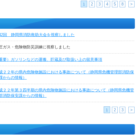
2
3
4
5
8
>
1
42回 静岡県消防救助大会を視察しました
圧ガス・危険物防災訓練に視察しました
重要）ガソリンなどの運搬、貯蔵及び取扱い上の留意事項
成２２年の県内危険物施設における事故について（静岡県危機管理部消防保
課からの情報）
成２２年第３四半期の県内危険物施設における事故について（静岡県危機管
部消防保安課からの情報）
2
3
>
1