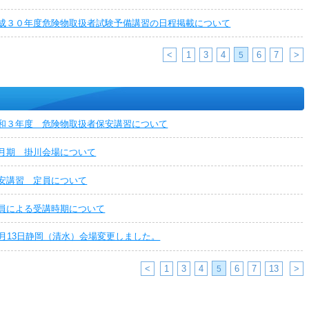
成３０年度危険物取扱者試験予備講習の日程掲載について
<
1
3
4
6
7
>
5
和３年度 危険物取扱者保安講習について
月期 掛川会場について
安講習 定員について
員による受講時期について
1月13日静岡（清水）会場変更しました。
<
1
3
4
6
7
13
>
5