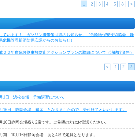
2
3
4
5
8
>
1
しています！ ガソリン携帯缶回収のお知らせ。（危険物保安技術協会、静
県危機管理部消防保安課からのお知らせ）
成２２年度危険物事故防止アクションプランの取組について（消防庁資料）
<
1
2
3
0月1日 浜松会場 予備講習について
0月16日 静岡会場 満席 となりましたので、受付終了といたします。
0月16日静岡会場残り2席です。ご希望の方はお電話ください。
1月期 10月16日静岡会場 あと4席で定員となります。