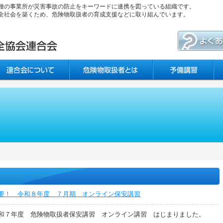
種の事業所が災害事故の防止をキーワードに連携を図っている組織です。
全社会を築くため、危険物取扱者の育成支援などに取り組んでいます。
要！ 令和８年度 ７月期 オンライン保安講習
和７年度 危険物取扱者保安講習 オンライン講習 はじまりました。