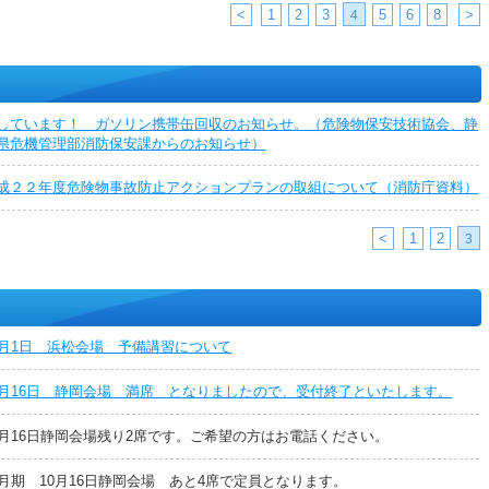
<
1
2
3
5
6
8
>
4
しています！ ガソリン携帯缶回収のお知らせ。（危険物保安技術協会、静
県危機管理部消防保安課からのお知らせ）
成２２年度危険物事故防止アクションプランの取組について（消防庁資料）
<
1
2
3
0月1日 浜松会場 予備講習について
0月16日 静岡会場 満席 となりましたので、受付終了といたします。
0月16日静岡会場残り2席です。ご希望の方はお電話ください。
1月期 10月16日静岡会場 あと4席で定員となります。