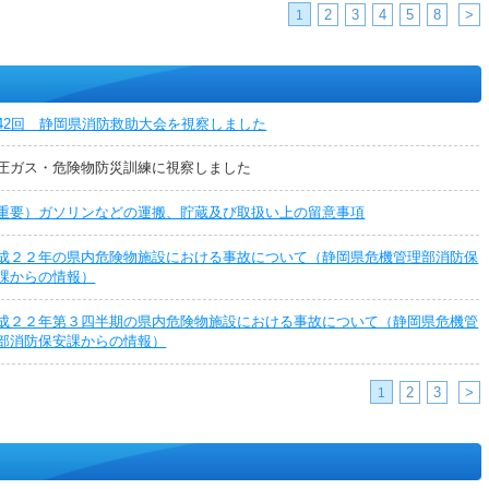
2
3
4
5
8
>
1
42回 静岡県消防救助大会を視察しました
圧ガス・危険物防災訓練に視察しました
重要）ガソリンなどの運搬、貯蔵及び取扱い上の留意事項
成２２年の県内危険物施設における事故について（静岡県危機管理部消防保
課からの情報）
成２２年第３四半期の県内危険物施設における事故について（静岡県危機管
部消防保安課からの情報）
2
3
>
1