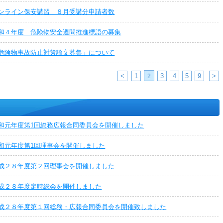
ンライン保安講習 ８月受講分申請者数
和４年度 危険物安全週間推進標語の募集
危険物事故防止対策論文募集」について
<
1
3
4
5
9
>
2
和元年度第1回総務広報合同委員会を開催しました
和元年度第1回理事会を開催しました
成２８年度第２回理事会を開催しました
成２８年度定時総会を開催しました
成２８年度第１回総務・広報合同委員会を開催致しました