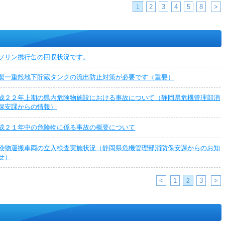
2
3
4
5
8
>
1
ソリン携行缶の回収状況です。
製一重殻地下貯蔵タンクの流出防止対策が必要です（重要）
成２２年上期の県内危険物施設における事故について（静岡県危機管理部消
保安課からの情報）
成２１年中の危険物に係る事故の概要について
険物運搬車両の立入検査実施状況（静岡県危機管理部消防保安課からのお知
せ）
<
1
3
>
2