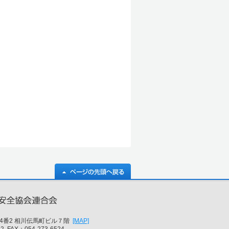
4番2 相川伝馬町ビル７階
[MAP]