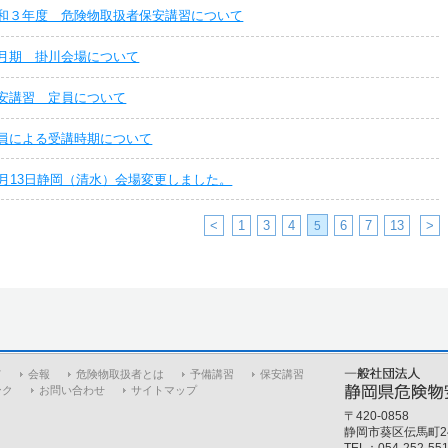
和３年度 危険物取扱者保安講習について
月期 掛川会場について
安講習 定員について
員による受講時期について
1月13日静岡（清水）会場変更しました。
<
1
3
4
6
7
13
>
5
て
会報
危険物取扱者とは
予備講習
保安講習
ンク
お問い合わせ
サイトマップ
〒420-0858
静岡市葵区伝馬町2