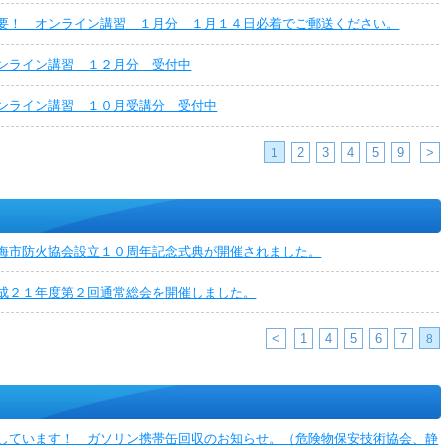
要！ オンライン講習 １月分 １月１４日必着でご郵送ください。
ンライン講習 １２月分 受付中
ンライン講習 １０月受講分 受付中
2
3
4
5
9
>
1
海市防火協会設立１０周年記念式典が開催されました。
成２１年度第２回通常総会を開催しました。
<
1
4
5
6
7
8
しています！ ガソリン携帯缶回収のお知らせ。（危険物保安技術協会、静