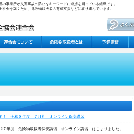
種の事業所が災害事故の防止をキーワードに連携を図っている組織です。
全社会を築くため、危険物取扱者の育成支援などに取り組んでいます。
要！ 令和８年度 ７月期 オンライン保安講習
和７年度 危険物取扱者保安講習 オンライン講習 はじまりました。