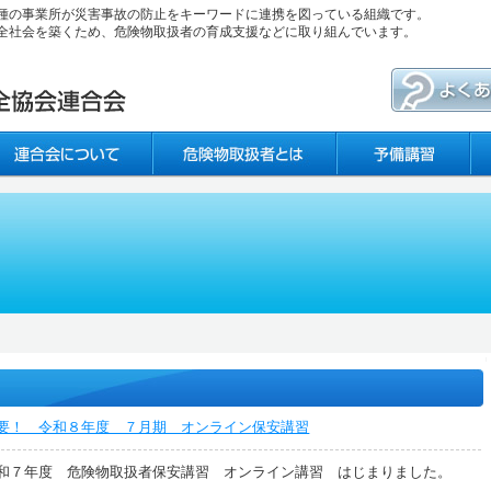
種の事業所が災害事故の防止をキーワードに連携を図っている組織です。
全社会を築くため、危険物取扱者の育成支援などに取り組んでいます。
要！ 令和８年度 ７月期 オンライン保安講習
和７年度 危険物取扱者保安講習 オンライン講習 はじまりました。