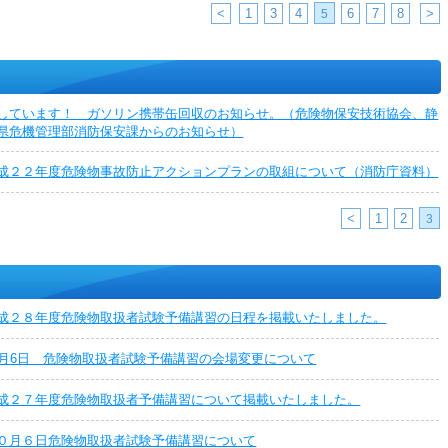
<
1
3
4
6
7
8
>
5
しています！ ガソリン携帯缶回収のお知らせ。（危険物保安技術協会、静
県危機管理部消防保安課からのお知らせ）
成２２年度危険物事故防止アクションプランの取組について（消防庁資料）
<
1
2
3
成２８年度危険物取扱者試験予備講習の日程を掲載いたしました。
0月6日 危険物取扱者試験予備講習の会場変更について
成２７年度危険物取扱者予備講習について掲載いたしました。
０月６日危険物取扱者試験予備講習について