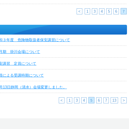
<
1
3
4
5
6
7
和３年度 危険物取扱者保安講習について
月期 掛川会場について
安講習 定員について
員による受講時期について
1月13日静岡（清水）会場変更しました。
<
1
3
4
6
7
13
>
5