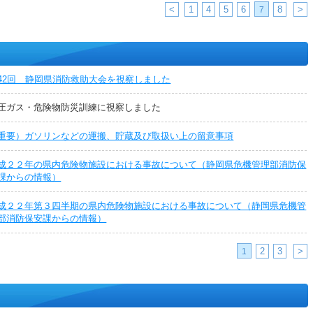
<
1
4
5
6
8
>
7
42回 静岡県消防救助大会を視察しました
圧ガス・危険物防災訓練に視察しました
重要）ガソリンなどの運搬、貯蔵及び取扱い上の留意事項
成２２年の県内危険物施設における事故について（静岡県危機管理部消防保
課からの情報）
成２２年第３四半期の県内危険物施設における事故について（静岡県危機管
部消防保安課からの情報）
2
3
>
1