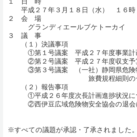
１ 日 時
平成２７年３月１８日（水） １６時
２ 会 場
グランディエールブケトーカイ
３ 議 事
（１）決議事項
①第１号議案 平成２７年度事業計
②第２号議案 平成２７年度収支予
③第３号議案 （一社）静岡県危険物
旅費規程細則の一部改
（２）報告事項
①平成２６年度次長計画進捗状況に
②西伊豆広域危険物安全協会の退会
※すべての議題が承認・了承されました